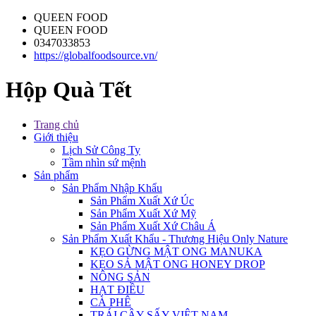
QUEEN FOOD
QUEEN FOOD
0347033853
https://globalfoodsource.vn/
Hộp Quà Tết
Trang chủ
Giới thiệu
Lịch Sử Công Ty
Tầm nhìn sứ mệnh
Sản phẩm
Sản Phẩm Nhập Khẩu
Sản Phẩm Xuất Xứ Úc
Sản Phẩm Xuất Xứ Mỹ
Sản Phẩm Xuất Xứ Châu Á
Sản Phẩm Xuất Khẩu - Thương Hiệu Only Nature
KẸO GỪNG MẬT ONG MANUKA
KẸO SẢ MẬT ONG HONEY DROP
NÔNG SẢN
HẠT ĐIỀU
CÀ PHÊ
TRÁI CÂY SẤY VIỆT NAM