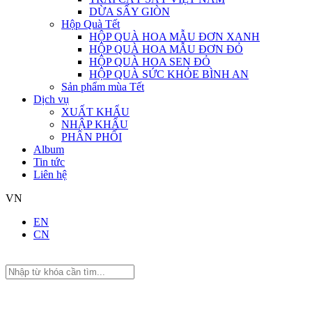
DỪA SẤY GIÒN
Hộp Quà Tết
HỘP QUÀ HOA MẪU ĐƠN XANH
HỘP QUÀ HOA MẪU ĐƠN ĐỎ
HỘP QUÀ HOA SEN ĐỎ
HỘP QUÀ SỨC KHỎE BÌNH AN
Sản phẩm mùa Tết
Dịch vụ
XUẤT KHẨU
NHẬP KHẨU
PHÂN PHỐI
Album
Tin tức
Liên hệ
VN
EN
CN