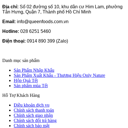
Địa chỉ:
Số 02 đường số 10, khu dân cư Him Lam, phường
Tân Hưng, Quận 7, Thành phố Hồ Chí Minh
Email:
info@queenfoods.com.vn
Hotline:
028 6251 5460
Điện thoại:
0914 890 399 (Zalo)
Danh mục sản phẩm
Sản Phẩm Nhập Khẩu
Sản Phẩm Xuất Khẩu - Thương Hiệu Only Nature
Hộp Quà Tết
Sản phẩm mùa Tết
Hỗ Trợ Khách Hàng
Điều khoản dịch vụ
Chính sách thanh toán
Chính sách giao nhận
Chính sách đổi trả hàng
Chính sách bảo mật