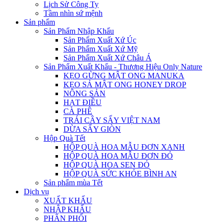
Lịch Sử Công Ty
Tầm nhìn sứ mệnh
Sản phẩm
Sản Phẩm Nhập Khẩu
Sản Phẩm Xuất Xứ Úc
Sản Phẩm Xuất Xứ Mỹ
Sản Phẩm Xuất Xứ Châu Á
Sản Phẩm Xuất Khẩu - Thương Hiệu Only Nature
KẸO GỪNG MẬT ONG MANUKA
KẸO SẢ MẬT ONG HONEY DROP
NÔNG SẢN
HẠT ĐIỀU
CÀ PHÊ
TRÁI CÂY SẤY VIỆT NAM
DỪA SẤY GIÒN
Hộp Quà Tết
HỘP QUÀ HOA MẪU ĐƠN XANH
HỘP QUÀ HOA MẪU ĐƠN ĐỎ
HỘP QUÀ HOA SEN ĐỎ
HỘP QUÀ SỨC KHỎE BÌNH AN
Sản phẩm mùa Tết
Dịch vụ
XUẤT KHẨU
NHẬP KHẨU
PHÂN PHỐI