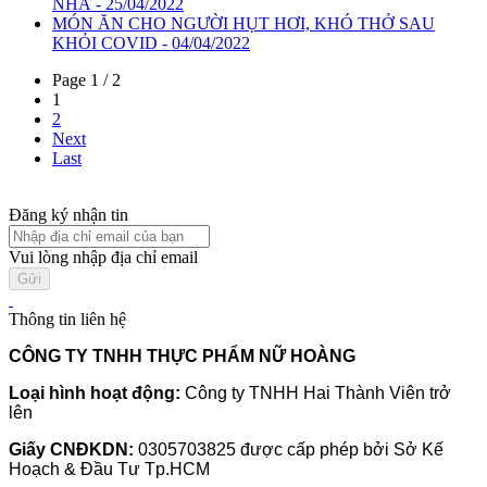
NHÀ - 25/04/2022
MÓN ĂN CHO NGƯỜI HỤT HƠI, KHÓ THỞ SAU
KHỎI COVID - 04/04/2022
Page 1 / 2
1
2
Next
Last
Đăng ký nhận tin
Vui lòng nhập địa chỉ email
Thông tin liên hệ
CÔNG TY TNHH THỰC PHẨM NỮ HOÀNG
Loại hình hoạt động:
Công ty TNHH Hai Thành Viên trở
lên
Giấy CNĐKDN:
0305703825 được cấp phép bởi Sở Kế
Hoạch & Đầu Tư Tp.HCM