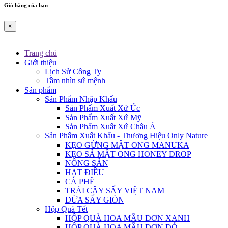
Giỏ hàng của bạn
×
Trang chủ
Giới thiệu
Lịch Sử Công Ty
Tầm nhìn sứ mệnh
Sản phẩm
Sản Phẩm Nhập Khẩu
Sản Phẩm Xuất Xứ Úc
Sản Phẩm Xuất Xứ Mỹ
Sản Phẩm Xuất Xứ Châu Á
Sản Phẩm Xuất Khẩu - Thương Hiệu Only Nature
KẸO GỪNG MẬT ONG MANUKA
KẸO SẢ MẬT ONG HONEY DROP
NÔNG SẢN
HẠT ĐIỀU
CÀ PHÊ
TRÁI CÂY SẤY VIỆT NAM
DỪA SẤY GIÒN
Hộp Quà Tết
HỘP QUÀ HOA MẪU ĐƠN XANH
HỘP QUÀ HOA MẪU ĐƠN ĐỎ