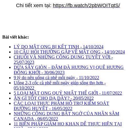
Chi tiết xem tại:
https://fb.watch/2pbWOITqtS/
Bài viết khác:
LÝ DO MẬT ONG BỊ KẾT TINH - 14/10/2024
10 CÂU HỎI THƯỜNG GẶP VỀ MẬT ONG - 14/10/2024
CHUỐI VÀ NHỮNG CÔNG DỤNG TUYỆT VỜI -
25/07/2023
DỪA SẤY GIÒN – ĐẬM ĐÀ HƯƠNG VỊ QUÊ HƯƠNG
ĐỒNG KHỞI - 30/06/2023
9 lý do nên uống cà phê mỗi ngày - 11/10/2022
Uống 2-3 cốc cà phê mỗi ngày giúp sống thọ hơn -
05/10/2022
5 LOẠI MẬT ONG QUÝ NHẤT THẾ GIỚI - 11/07/2022
ĂN GÌ TỐT CHO DẠ DÀY? - 20/05/2022
CÁC LOẠI THỰC PHẨM HỖ TRỢ KIỂM SOÁT
ĐƯỜNG HUYẾT - 16/05/2022
NHỮNG CÔNG DỤNG BẤT NGỜ CỦA NHÂN SÂM
CANADA - 06/05/2022
11 BIỆN PHÁP GIẢM HO KHAN DỄ THỰC HIỆN TẠI