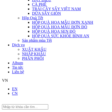
CÀ PHÊ
TRÁI CÂY SẤY VIỆT NAM
DỪA SẤY GIÒN
Hộp Quà Tết
HỘP QUÀ HOA MẪU ĐƠN XANH
HỘP QUÀ HOA MẪU ĐƠN ĐỎ
HỘP QUÀ HOA SEN ĐỎ
HỘP QUÀ SỨC KHỎE BÌNH AN
Sản phẩm mùa Tết
Dịch vụ
XUẤT KHẨU
NHẬP KHẨU
PHÂN PHỐI
Album
Tin tức
Liên hệ
VN
EN
CN