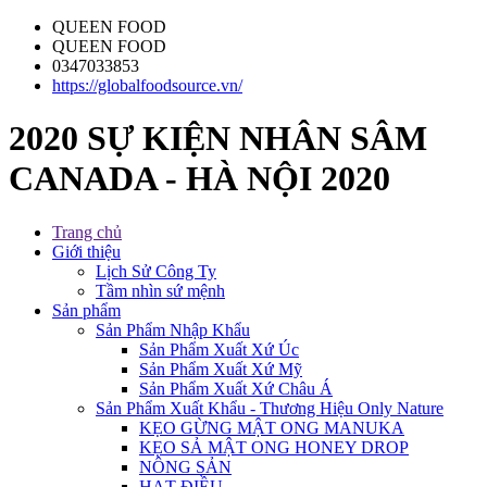
QUEEN FOOD
QUEEN FOOD
0347033853
https://globalfoodsource.vn/
2020 SỰ KIỆN NHÂN SÂM
CANADA - HÀ NỘI 2020
Trang chủ
Giới thiệu
Lịch Sử Công Ty
Tầm nhìn sứ mệnh
Sản phẩm
Sản Phẩm Nhập Khẩu
Sản Phẩm Xuất Xứ Úc
Sản Phẩm Xuất Xứ Mỹ
Sản Phẩm Xuất Xứ Châu Á
Sản Phẩm Xuất Khẩu - Thương Hiệu Only Nature
KẸO GỪNG MẬT ONG MANUKA
KẸO SẢ MẬT ONG HONEY DROP
NÔNG SẢN
HẠT ĐIỀU